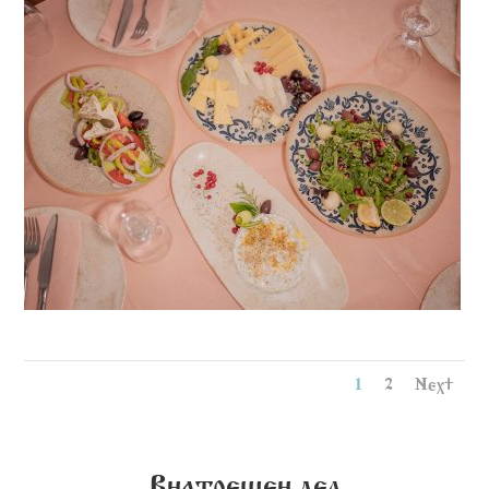
1
2
Next
Внатрешен дел