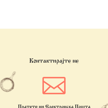
Контактираjте не

Пратете ни Електронска Пошта